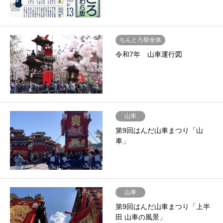
ちんとろ祭全体
令和7年 山車運行図
山車
第9回はんだ山車まつり「山
車」
山車
第9回はんだ山車まつり「上半
田 山車の風景」