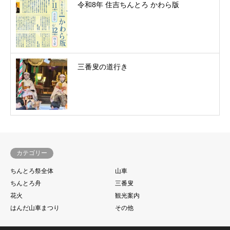
令和8年 住吉ちんとろ かわら版
三番叟の道行き
カテゴリー
ちんとろ祭全体
山車
ちんとろ舟
三番叟
花火
観光案内
はんだ山車まつり
その他