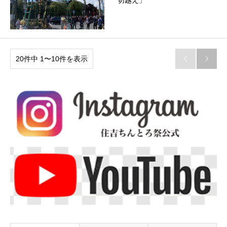
切越え」
20件中 1〜10件を表示

