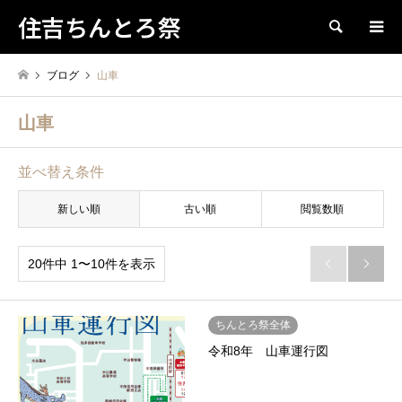
住吉ちんとろ祭
検索
ブログ
山車
山車
並べ替え条件
新しい順
古い順
閲覧数順
20件中 1〜10件を表示


ちんとろ祭全体
令和8年 山車運行図