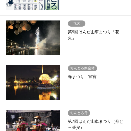
花火
第9回はんだ山車まつり「花
火」
ちんとろ祭全体
春まつり 宵宮
ちんとろ舟
第7回はんだ山車まつり（舟と
三番叟）