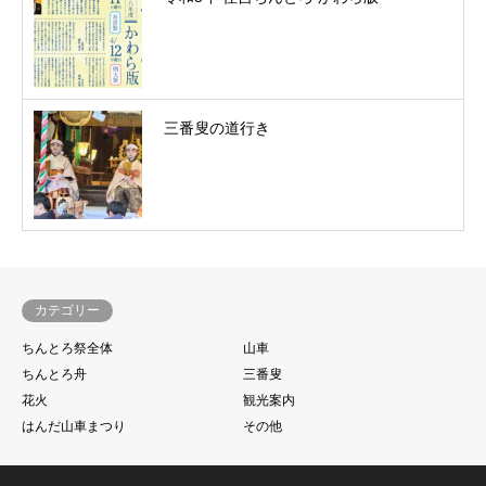
三番叟の道行き
カテゴリー
ちんとろ祭全体
山車
ちんとろ舟
三番叟
花火
観光案内
はんだ山車まつり
その他