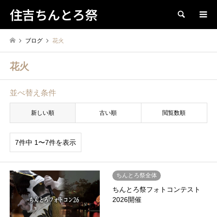
住吉ちんとろ祭
検索
ブログ
花火
花火
並べ替え条件
新しい順
古い順
閲覧数順
7件中 1〜7件を表示
ちんとろ祭全体
ちんとろ祭フォトコンテスト
2026開催