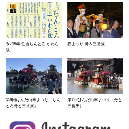
令和8年 住吉ちんとろ かわら
春まつり 舟＆三番叟
版
第9回はんだ山車まつり「ちん
第7回はんだ山車まつり（舟と
とろ舟と三番叟」
三番叟）