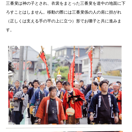
三番叟は神の子とされ、衣裳をまとった三番叟を道中の地面に下
ろすことはしません。移動の際には三番叟係の人の肩に担がれ
（正しくは支える手の平の上に立つ）形でお囃子と共に進みま
す。