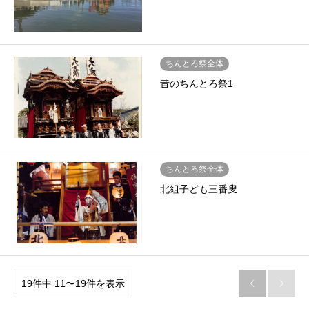
ちんとろ祭全体
昔のちんとろ祭1
ちんとろ祭全体
北組子ども三番叟
19件中 11〜19件を表示

