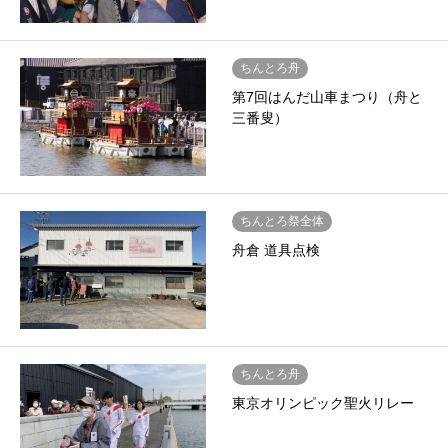
ちんとろ舟
第7回はんだ山車まつり（舟と
三番叟）
ちんとろ祭全体
舟倉 道具点検
ちんとろ舟
東京オリンピック聖火リレー