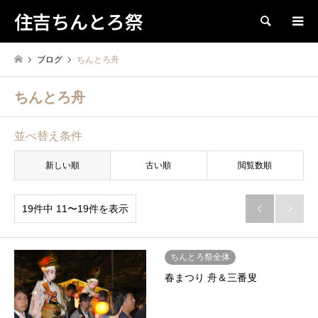
住吉ちんとろ祭
検索
ブログ
ちんとろ舟
ちんとろ舟
並べ替え条件
新しい順
古い順
閲覧数順
19件中 11〜19件を表示


ちんとろ祭全体
春まつり 舟＆三番叟