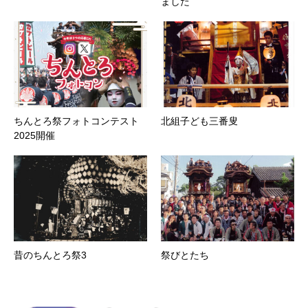
ました
ちんとろ祭フォトコンテスト
北組子ども三番叟
2025開催
昔のちんとろ祭3
祭びとたち