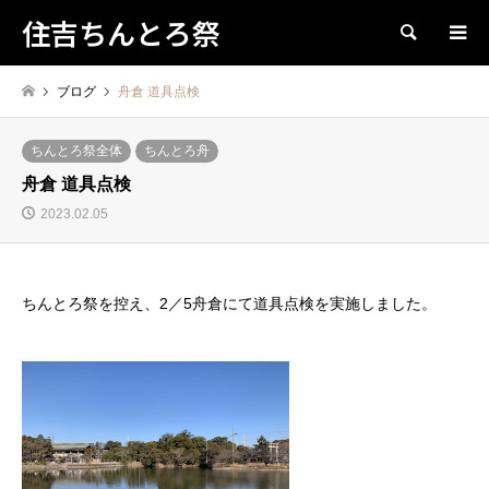
住吉ちんとろ祭
検索
ブログ
舟倉 道具点検
ちんとろ祭全体
ちんとろ舟
舟倉 道具点検
2023.02.05
ちんとろ祭を控え、2／5舟倉にて道具点検を実施しました。